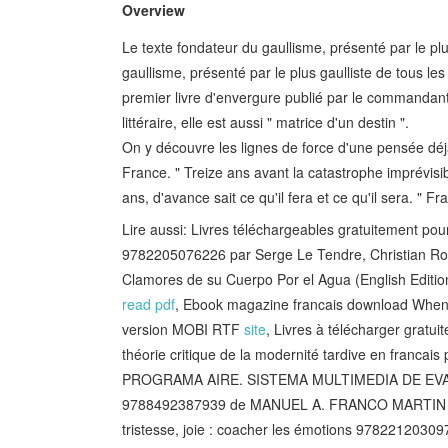
Overview
Le texte fondateur du gaullisme, présenté par le plus
gaullisme, présenté par le plus gaulliste de tous les p
premier livre d'envergure publié par le commandant 
littéraire, elle est aussi " matrice d'un destin ".
On y découvre les lignes de force d'une pensée déjà
France. " Treize ans avant la catastrophe imprévisi
ans, d'avance sait ce qu'il fera et ce qu'il sera. " F
Lire aussi: Livres téléchargeables gratuitement pour
9782205076226 par Serge Le Tendre, Christian Ro
Clamores de su Cuerpo Por el Agua (English Edi
read pdf
, Ebook magazine francais download When
version MOBI RTF
site
, Livres à télécharger gratui
théorie critique de la modernité tardive en francai
PROGRAMA AIRE. SISTEMA MULTIMEDIA DE EVAL
9788492387939 de MANUEL A. FRANCO MARTI
tristesse, joie : coacher les émotions 9782212030