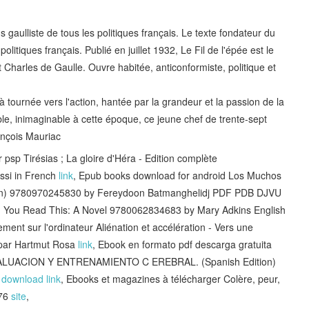
 gaulliste de tous les politiques français. Le texte fondateur du
olitiques français. Publié en juillet 1932, Le Fil de l'épée est le
Charles de Gaulle. Ouvre habitée, anticonformiste, politique et
 tournée vers l'action, hantée par la grandeur et la passion de la
ble, inimaginable à cette époque, ce jeune chef de trente-sept
rançois Mauriac
 psp Tirésias ; La gloire d'Héra - Edition complète
ssi in French
link
, Epub books download for android Los Muchos
tion) 9780970245830 by Fereydoon Batmanghelidj PDF PDB DJVU
 You Read This: A Novel 9780062834683 by Mary Adkins English
tement sur l'ordinateur Aliénation et accélération - Vers une
s par Hartmut Rosa
link
, Ebook en formato pdf descarga gratuita
UACION Y ENTRENAMIENTO C EREBRAL. (Spanish Edition)
N
download link
, Ebooks et magazines à télécharger Colère, peur,
976
site
,