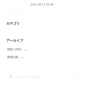
2021.06.17 05:36
カテゴリ
アーカイブ
2021
(
191
)
2020
(
9
)
(
36
)
(
39
)
(
9
)
(
36
)
(
20
)
(
24
)
(
36
)